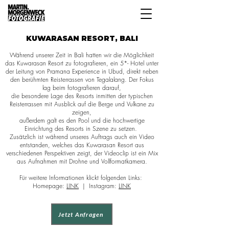
KUWARASAN RESORT, BALI
Während unserer Zeit in Bali hatten wir die Möglichkeit
das Kuwarasan Resort zu fotografieren, ein 5*- Hotel unter
der Leitung von Pramana Experience in Ubud, direkt neben
den berühmten Reisterrassen von Tegalalang. Der Fokus
lag beim fotografieren darauf,
die besondere Lage des Resorts inmitten der typischen
Reisterrassen mit Ausblick auf die Berge und Vulkane zu
zeigen,
außerdem galt es den Pool und die hochwertige
Einrichtung des Resorts in Szene zu setzen.
Zusätzlich ist während unseres Auftrags auch ein Video
entstanden, welches das Kuwarasan Resort aus
verschiedenen Perspektiven zeigt, der Videoclip ist ein Mix
aus Aufnahmen mit Drohne und Vollformatkamera.
Für weitere Informationen klickt folgenden Links:
Homepage:
LINK
| Instagram:
LINK
Jetzt Anfragen