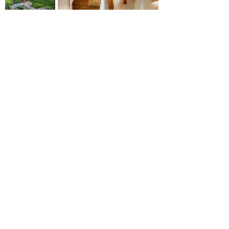
IHR HABT EIN PROJEKT? LASST UNS
ZUSAMMENARBEITEN!
👉 KONTAKT AUFNEHMEN
STARTSEITE