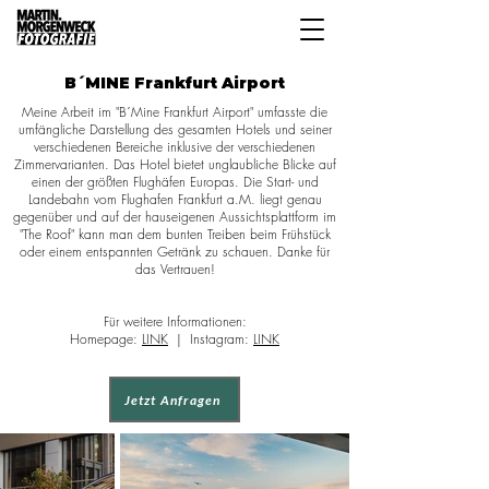
B´MINE Frankfurt Airport
Meine Arbeit im "B´Mine Frankfurt Airport" umfasste die
umfängliche Darstellung des gesamten Hotels und seiner
verschiedenen Bereiche inklusive der verschiedenen
Zimmervarianten. Das Hotel bietet unglaubliche Blicke auf
einen der größten Flughäfen Europas. Die Start- und
Landebahn vom Flughafen Frankfurt a.M. liegt genau
gegenüber und auf der hauseigenen Aussichtsplattform im
"The Roof" kann man dem bunten Treiben beim Frühstück
oder einem entspannten Getränk zu schauen. Danke für
das Vertrauen!
Für weitere Informationen:
Homepage:
LINK
| Instagram:
LINK
Jetzt Anfragen