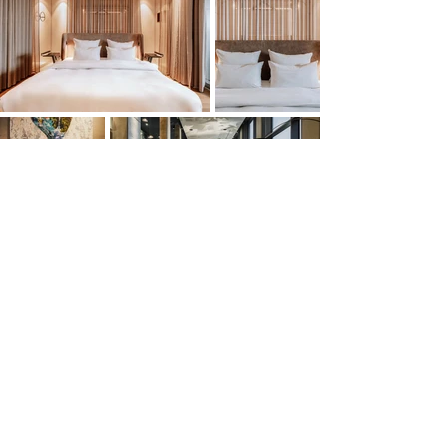
Mehr laden
IHR HABT EIN PROJEKT? LASST UNS
ZUSAMMENARBEITEN!
👉 KONTAKT AUFNEHMEN
STARTSEITE