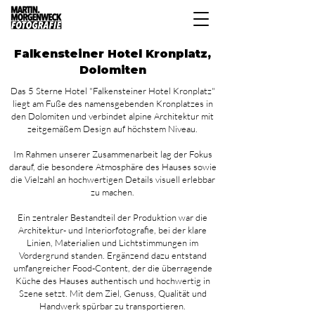
Falkensteiner Hotel Kronplatz,
Dolomiten
Das 5
Sterne
Hotel "Falkensteiner Hotel Kronplatz"
liegt am Fuße des namensgebenden Kronplatzes in
den Dolomiten und verbindet alpine Architektur mit
zeitgemäßem Design auf höchstem Niveau.
Im Rahmen unserer Zusammenarbeit lag der Fokus
darauf, die besondere Atmosphäre des Hauses sowie
die Vielzahl an hochwertigen Details visuell erlebbar
zu machen.
Ein zentraler Bestandteil der Produktion war die
Architektur- und Interiorfotografie, bei der klare
Linien, Materialien und Lichtstimmungen im
Vordergrund standen. Ergänzend dazu entstand
umfangreicher Food-Content, der die überragende
Küche des Hauses authentisch und hochwertig in
Szene setzt. Mit dem Ziel, Genuss, Qualität und
Handwerk spürbar zu transportieren.