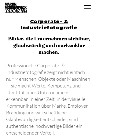
Corporate- &
Industriefotografie
Bilder, die Unternehmen sichtbar,
glaubwürdig und markenklar
machen.
Professionelle Corporate- &
Industriefotografie zeigt nicht einfach
nur Menschen, Objekte oder Maschinen
— sie macht Werte, Kompetenz und
Identität eines Unternehmens
erkennbar. In einer Zeit, in der visuelle
Kommunikation über Marke, Employer
Branding und wirtschaftliche
Glaubwürdigkeit entscheidet, sind
authentische, hochwertige Bilder ein
entscheidender Vorteil.